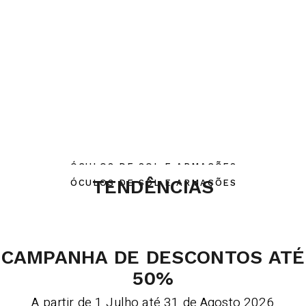
SENHORA
HOMEM
ÓCULOS DE SOL E ARMAÇÕES
TENDÊNCIAS
ÓCULOS DE SOL E ARMAÇÕES
CAMPANHA DE DESCONTOS ATÉ
50%
A partir de 1 Julho até 31 de Agosto 2026