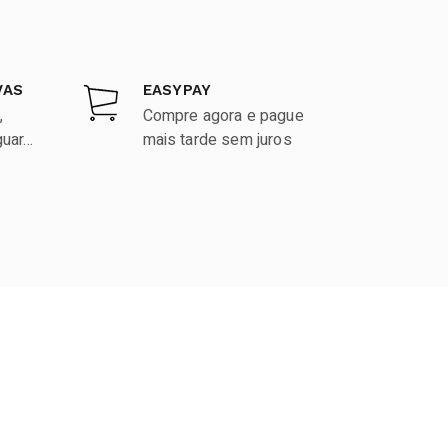
VAS
EASYPAY
,
Compre agora e pague
ar...
mais tarde sem juros
LINKS ÚTEIS
Termos e condições